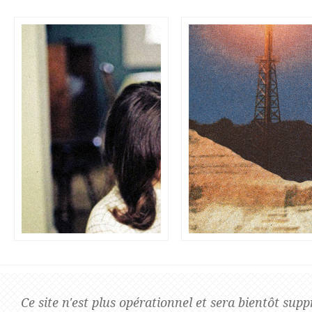
Actualités
Compétenc
ons publiques, organisation
Une sélection subjective d'articles, d'évènements,
Une conception 
ils et accompagnements
d'initiatives culturelles et de projets partenaires.
expérience de te
dre de projets culturels ou
secteur, un rése
Ce site n'est plus opérationnel et sera bientôt sup