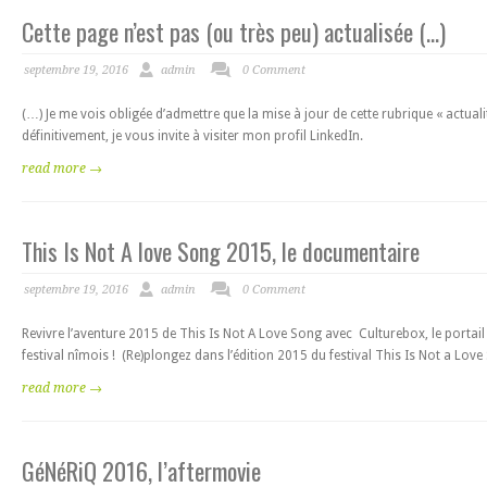
Cette page n’est pas (ou très peu) actualisée (…)
septembre 19, 2016
admin
0 Comment
(…) Je me vois obligée d’admettre que la mise à jour de cette rubrique « actuali
définitivement, je vous invite à visiter mon profil LinkedIn.
read more →
This Is Not A love Song 2015, le documentaire
septembre 19, 2016
admin
0 Comment
Revivre l’aventure 2015 de This Is Not A Love Song avec Culturebox, le portai
festival nîmois ! (Re)plongez dans l’édition 2015 du festival This Is Not a Lov
read more →
GéNéRiQ 2016, l’aftermovie