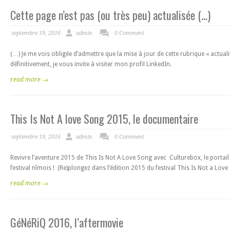
Cette page n’est pas (ou très peu) actualisée (…)
septembre 19, 2016
admin
0 Comment
(…) Je me vois obligée d’admettre que la mise à jour de cette rubrique « actuali
définitivement, je vous invite à visiter mon profil LinkedIn.
read more →
This Is Not A love Song 2015, le documentaire
septembre 19, 2016
admin
0 Comment
Revivre l’aventure 2015 de This Is Not A Love Song avec Culturebox, le portai
festival nîmois ! (Re)plongez dans l’édition 2015 du festival This Is Not a Lov
read more →
GéNéRiQ 2016, l’aftermovie