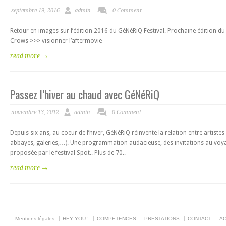
septembre 19, 2016
admin
0 Comment
Retour en images sur l’édition 2016 du GéNéRiQ Festival. Prochaine édition 
Crows >>> visionner l’aftermovie
read more →
Passez l’hiver au chaud avec GéNéRiQ
novembre 13, 2012
admin
0 Comment
Depuis six ans, au coeur de l’hiver, GéNéRiQ réinvente la relation entre artiste
abbayes, galeries,…). Une programmation audacieuse, des invitations au voya
proposée par le festival Spot.. Plus de 70..
read more →
Mentions légales
HEY YOU !
COMPETENCES
PRESTATIONS
CONTACT
AC