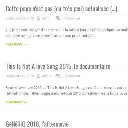
Cette page n’est pas (ou très peu) actualisée (…)
septembre 19, 2016
admin
0 Comment
(…) Je me vois obligée d’admettre que la mise à jour de cette rubrique « actuali
définitivement, je vous invite à visiter mon profil LinkedIn.
read more →
This Is Not A love Song 2015, le documentaire
septembre 19, 2016
admin
0 Comment
Revivre l’aventure 2015 de This Is Not A Love Song avec Culturebox, le portai
festival nîmois ! (Re)plongez dans l’édition 2015 du festival This Is Not a Lov
read more →
GéNéRiQ 2016, l’aftermovie