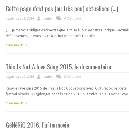
Cette page n’est pas (ou très peu) actualisée (…)
septembre 19, 2016
admin
0 Comment
(…) Je me vois obligée d’admettre que la mise à jour de cette rubrique « actuali
définitivement, je vous invite à visiter mon profil LinkedIn.
read more →
This Is Not A love Song 2015, le documentaire
septembre 19, 2016
admin
0 Comment
Revivre l’aventure 2015 de This Is Not A Love Song avec Culturebox, le portai
festival nîmois ! (Re)plongez dans l’édition 2015 du festival This Is Not a Lov
read more →
GéNéRiQ 2016, l’aftermovie