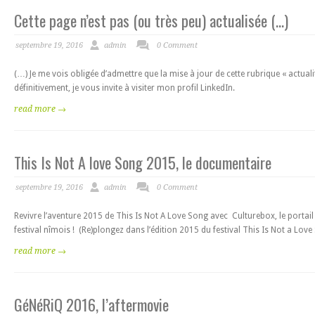
Cette page n’est pas (ou très peu) actualisée (…)
septembre 19, 2016
admin
0 Comment
(…) Je me vois obligée d’admettre que la mise à jour de cette rubrique « actuali
définitivement, je vous invite à visiter mon profil LinkedIn.
read more →
This Is Not A love Song 2015, le documentaire
septembre 19, 2016
admin
0 Comment
Revivre l’aventure 2015 de This Is Not A Love Song avec Culturebox, le portai
festival nîmois ! (Re)plongez dans l’édition 2015 du festival This Is Not a Lov
read more →
GéNéRiQ 2016, l’aftermovie