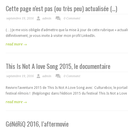
Cette page n’est pas (ou très peu) actualisée (…)
septembre 19, 2016
admin
0 Comment
(…) Je me vois obligée d’admettre que la mise à jour de cette rubrique « actuali
définitivement, je vous invite à visiter mon profil LinkedIn.
read more →
This Is Not A love Song 2015, le documentaire
septembre 19, 2016
admin
0 Comment
Revivre l’aventure 2015 de This Is Not A Love Song avec Culturebox, le portai
festival nîmois ! (Re)plongez dans l’édition 2015 du festival This Is Not a Lov
read more →
GéNéRiQ 2016, l’aftermovie