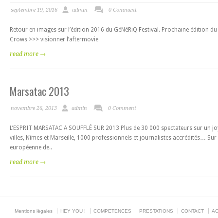
septembre 19, 2016
admin
0 Comment
Retour en images sur l’édition 2016 du GéNéRiQ Festival. Prochaine édition 
Crows >>> visionner l’aftermovie
read more →
Marsatac 2013
novembre 26, 2013
admin
0 Comment
L’ESPRIT MARSATAC A SOUFFLÉ SUR 2013 Plus de 30 000 spectateurs sur un joyeu
villes, Nîmes et Marseille, 1000 professionnels et journalistes accrédités… Sur
européenne de..
read more →
Mentions légales
HEY YOU !
COMPETENCES
PRESTATIONS
CONTACT
AC