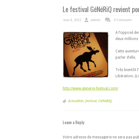
Le festival GéNéRiQ revient po
mai 4, 2012
admin
0 Comment
A l’opposé des
deux millions
Cette aventure
parler d’elle.
Très bientôt l
Libération. (Li
http://www.generiq-festival.com/
Actualités
,
festival
,
GéNéRiQ
Leave a Reply
Votre adresse de messagerie ne sera pas pub